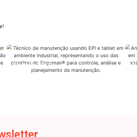
r!
PLANILHAS
W
wsletter