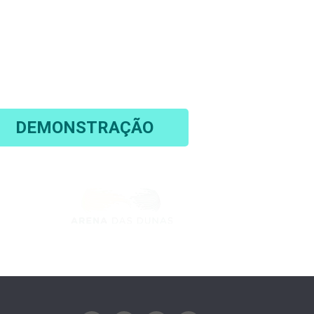
OM O ENGEMAN®!
ua gestão de manutenção com o software
mais flexível do mercado!
DEMONSTRAÇÃO