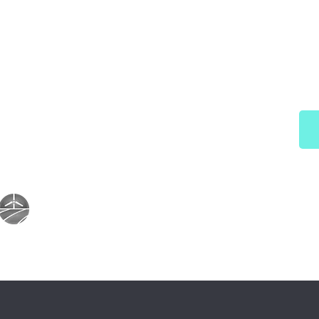
MANUTENÇÃO É C
Potencialize a confiabilidade da s