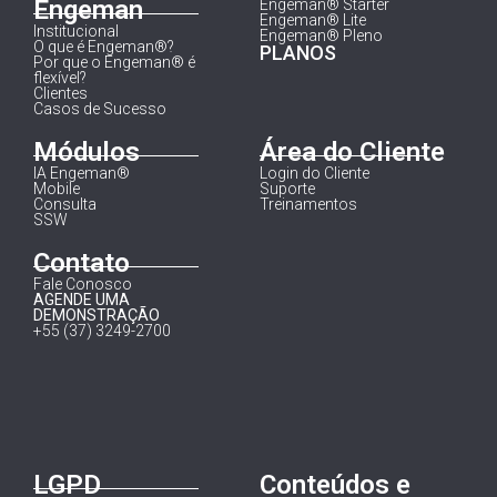
Engeman
Engeman® Starter
Engeman® Lite
Institucional
Engeman® Pleno
O que é Engeman®?
PLANOS
Por que o Engeman® é
flexível?
Clientes
Casos de Sucesso
Módulos
Área do Cliente
IA Engeman®
Login do Cliente
Mobile
Suporte
Consulta
Treinamentos
SSW
Contato
Fale Conosco
AGENDE UMA
DEMONSTRAÇÃO
+55 (37) 3249-2700
LGPD
Conteúdos e