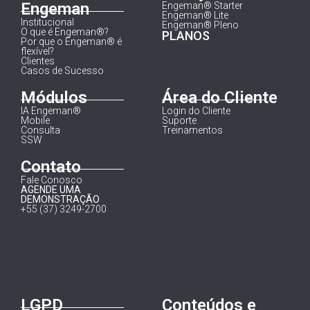
Engeman
Engeman® Starter
Engeman® Lite
Institucional
Engeman® Pleno
O que é Engeman®?
PLANOS
Por que o Engeman® é
flexível?
Clientes
Casos de Sucesso
Módulos
Área do Cliente
IA Engeman®
Login do Cliente
Mobile
Suporte
Consulta
Treinamentos
SSW
Contato
Fale Conosco
AGENDE UMA
DEMONSTRAÇÃO
+55 (37) 3249-2700
LGPD
Conteúdos e