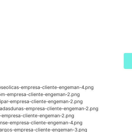
MANUTENÇÃO É C
Potencialize a confiabilidade da s