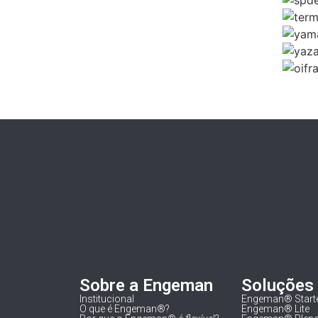
Sobre a Engeman
Soluções
Institucional
Engeman® Start
O que é Engeman®?
Engeman® Lite