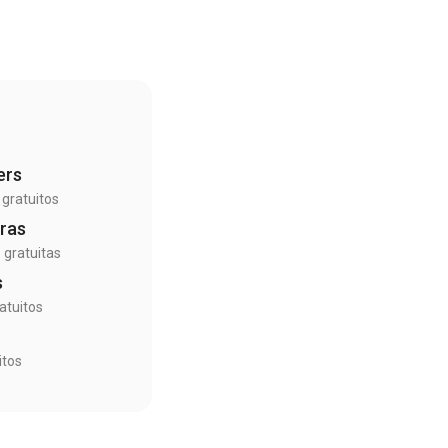
ers
gratuitos
ras
 gratuitas
s
atuitos
itos