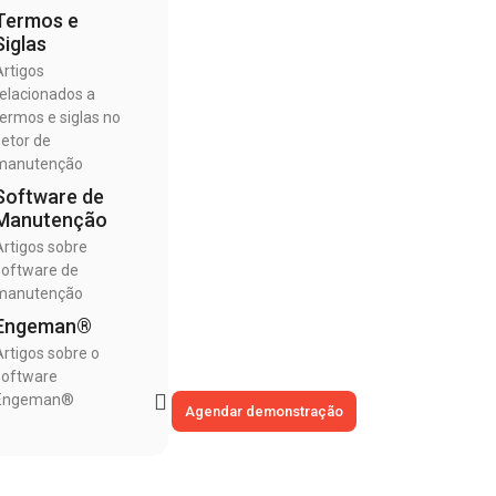
Termos e
Siglas
Artigos
relacionados a
termos e siglas no
setor de
manutenção
Software de
Manutenção
Artigos sobre
software de
manutenção
Engeman®
Artigos sobre o
software
Engeman®
Agendar demonstração