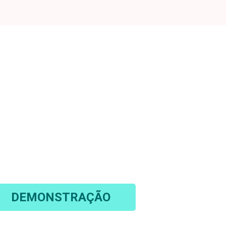
TO EFICIENTE DE
OM O ENGEMAN®!
ua gestão de manutenção com o software
mais flexível do mercado!
DEMONSTRAÇÃO