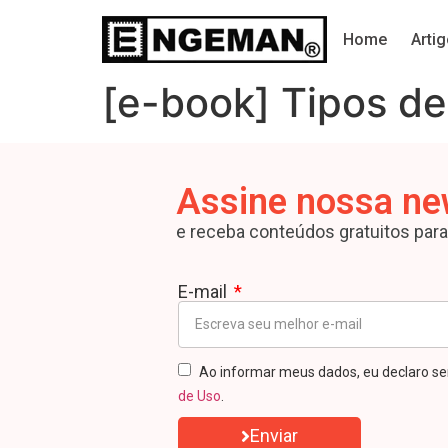
Home
Arti
[e-book] Tipos d
Assine nossa ne
e receba conteúdos gratuitos par
E-mail
Ao informar meus dados, eu declaro se
de Uso
.
Enviar