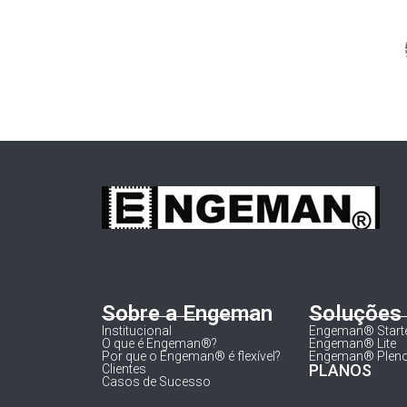
Sobre a Engeman
Soluções
Institucional
Engeman® Start
O que é Engeman®?
Engeman® Lite
Por que o Engeman® é flexível?
Engeman® Plen
PLANOS
Clientes
Casos de Sucesso