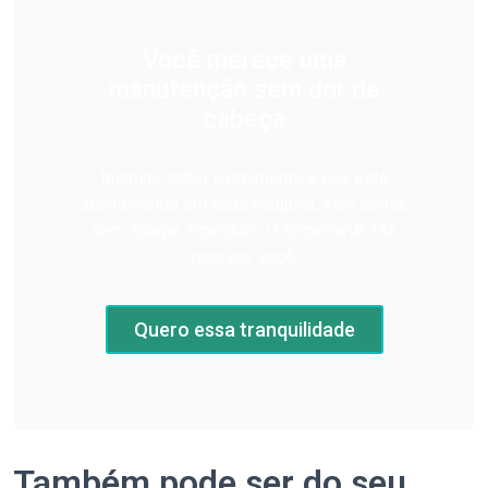
Você merece uma
manutenção sem dor de
cabeça
Imagine saber exatamente o que está
acontecendo em cada máquina, sem correr,
sem apagar incêndios. O Engeman® faz
isso por você.
Quero essa tranquilidade
Também pode ser do seu