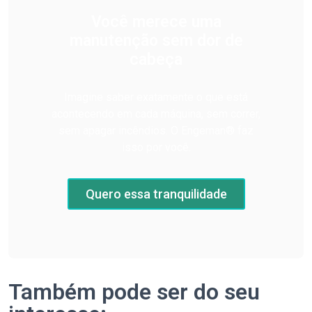
Você merece uma
manutenção sem dor de
cabeça
Imagine saber exatamente o que está
acontecendo em cada máquina, sem correr,
sem apagar incêndios. O Engeman® faz
isso por você.
Quero essa tranquilidade
Também pode ser do seu