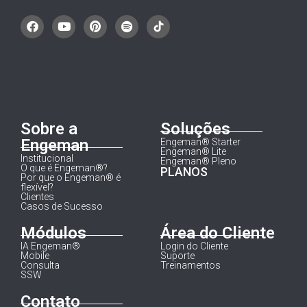
Sobre a
Soluções
Engeman
Engeman® Starter
Engeman® Lite
Institucional
Engeman® Pleno
O que é Engeman®?
PLANOS
Por que o Engeman® é
flexível?
Clientes
Casos de Sucesso
Módulos
Área do Cliente
IA Engeman®
Login do Cliente
Mobile
Suporte
Consulta
Treinamentos
SSW
Contato