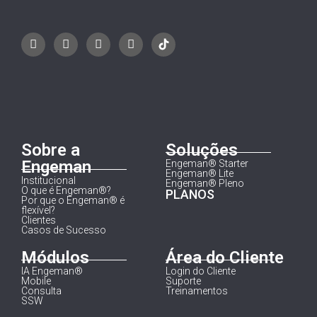
Sobre a
Soluções
Engeman
Engeman® Starter
Engeman® Lite
Institucional
Engeman® Pleno
O que é Engeman®?
PLANOS
Por que o Engeman® é
flexível?
Clientes
Casos de Sucesso
Módulos
Área do Cliente
IA Engeman®
Login do Cliente
Mobile
Suporte
Consulta
Treinamentos
SSW