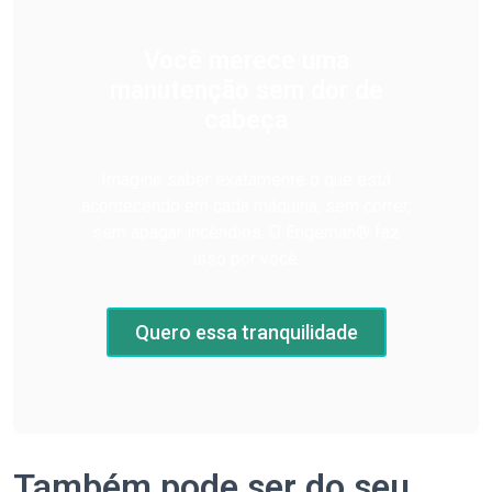
Você merece uma
manutenção sem dor de
cabeça
Imagine saber exatamente o que está
acontecendo em cada máquina, sem correr,
sem apagar incêndios. O Engeman® faz
isso por você.
Quero essa tranquilidade
Também pode ser do seu