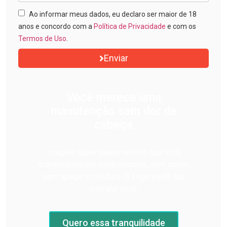
Ao informar meus dados, eu declaro ser maior de 18
anos e concordo com a
Política de Privacidade
e com os
Termos de Uso
.
Enviar
Você merece uma
manutenção sem dor de
cabeça
Imagine saber exatamente o que está
acontecendo em cada máquina, sem correr,
sem apagar incêndios. O Engeman® faz
isso por você.
Quero essa tranquilidade