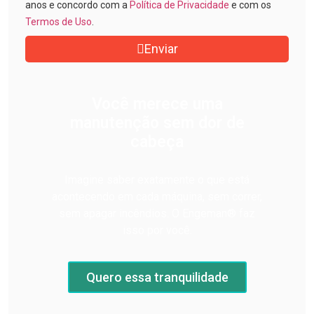
anos e concordo com a
Política de Privacidade
e com os
Termos de Uso
.
Enviar
Você merece uma
manutenção sem dor de
cabeça
Imagine saber exatamente o que está
acontecendo em cada máquina, sem correr,
sem apagar incêndios. O Engeman® faz
isso por você.
Quero essa tranquilidade