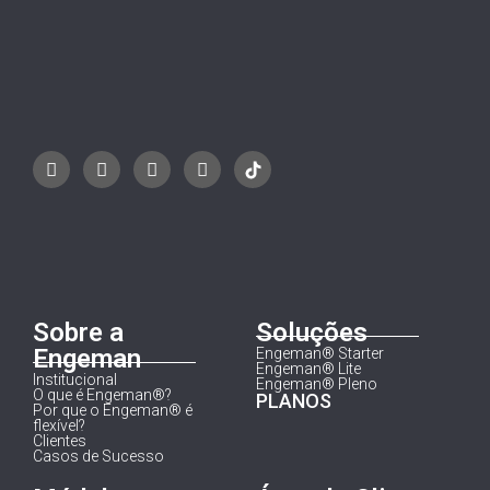
Sobre a
Soluções
Engeman
Engeman® Starter
Engeman® Lite
Institucional
Engeman® Pleno
O que é Engeman®?
PLANOS
Por que o Engeman® é
flexível?
Clientes
Casos de Sucesso