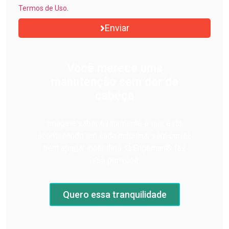
Termos de Uso
.
Enviar
Você merece uma
manutenção sem dor de
cabeça
Imagine saber exatamente o que está
acontecendo em cada máquina, sem correr,
sem apagar incêndios. O Engeman® faz
isso por você.
Quero essa tranquilidade