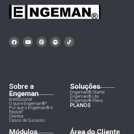
Sobre a
Soluções
Engeman
Engeman® Starter
Engeman® Lite
Institucional
Engeman® Pleno
O que é Engeman®?
PLANOS
Por que o Engeman® é
flexível?
Clientes
Casos de Sucesso
Módulos
Área do Cliente