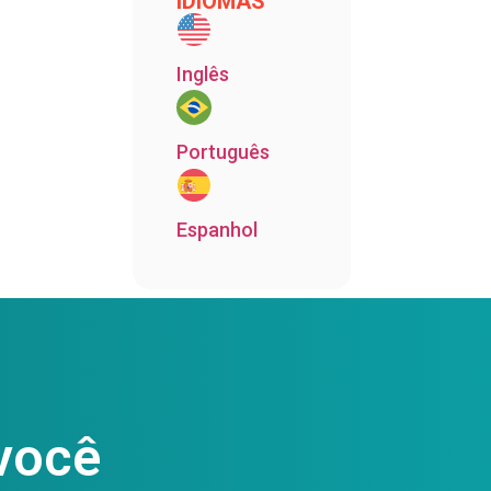
IDIOMAS
Inglês
Português
Espanhol
você