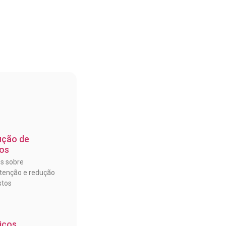
ução de
os
os sobre
enção e redução
stos
iços