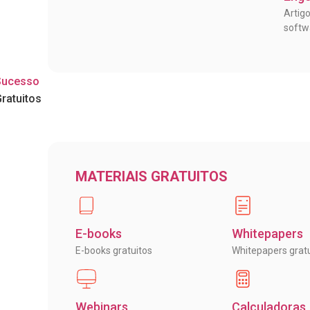
Artig
soft
Sucesso
Gratuitos
MATERIAIS GRATUITOS
E-books
Whitepapers
E-books gratuitos
Whitepapers gratu
Webinars
Calculadoras