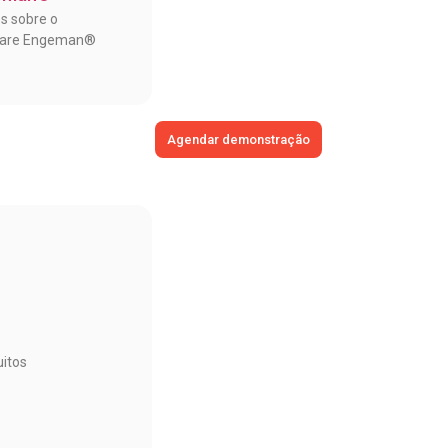
os sobre o
ware Engeman®
Agendar demonstração
itos