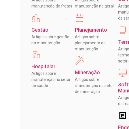
Artigos sobre
Artigos sobre
manutenção de frotas
manutenção no geral
Artig
manut
de se
Gestão
Planejamento
Artigos sobre gestão
Artigos sobre
Term
na manutenção
planejamento de
manutenção
Artig
termo
setor
Hospitalar
Mineração
Artigos sobre
manutenção no setor
Artigos sobre
Soft
de saúde
manutenção no setor
Man
de mineração
Artig
de m
Eng