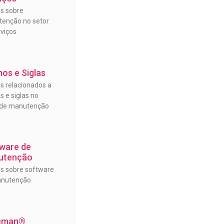
os sobre
enção no setor
rviços
os e Siglas
os relacionados a
s e siglas no
 de manutenção
ware de
utenção
os sobre software
anutenção
eman®