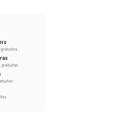
ers
gratuitos
ras
 gratuitas
s
atuitos
itos