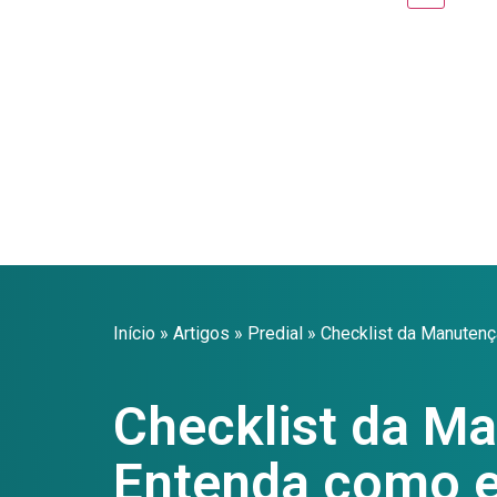
Início
»
Artigos
»
Predial
»
Checklist da Manutenç
Checklist da Ma
Entenda como e