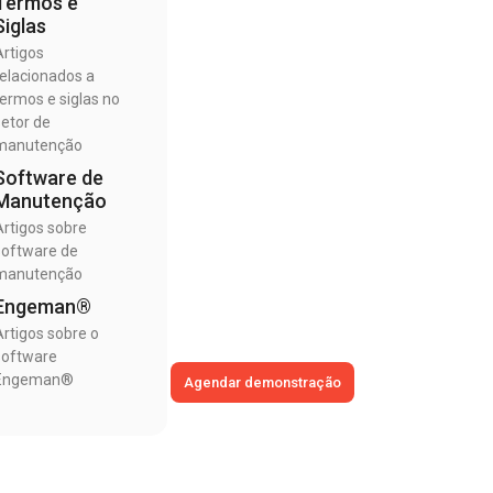
Termos e
Siglas
Artigos
relacionados a
termos e siglas no
setor de
manutenção
Software de
Manutenção
Artigos sobre
software de
manutenção
Engeman®
Artigos sobre o
software
Engeman®
Agendar demonstração