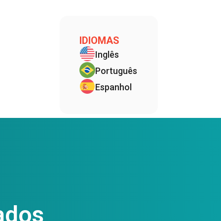
IDIOMAS
Inglês
Português
Espanhol
ados