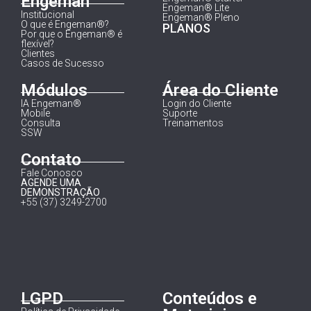
Engeman
Engeman® Lite
Institucional
Engeman® Pleno
O que é Engeman®?
PLANOS
Por que o Engeman® é
flexível?
Clientes
Casos de Sucesso
Módulos
Área do Cliente
IA Engeman®
Login do Cliente
Mobile
Suporte
Consulta
Treinamentos
SSW
Contato
Fale Conosco
AGENDE UMA
DEMONSTRAÇÃO
+55 (37) 3249-2700
LGPD
Conteúdos e