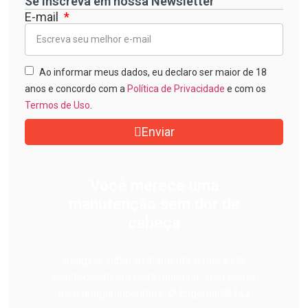
Se inscreva em nossa Newsletter
E-mail
Ao informar meus dados, eu declaro ser maior de 18
anos e concordo com a
Política de Privacidade
e com os
Termos de Uso
.
Enviar
Você merece uma
manutenção sem dor de
cabeça
Imagine saber exatamente o que está
acontecendo em cada máquina, sem correr,
sem apagar incêndios. O Engeman® faz