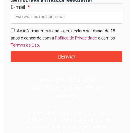
Se inscreva em nossa Newsletter
E-mail
Ao informar meus dados, eu declaro ser maior de 18
anos e concordo com a
Política de Privacidade
e com os
Termos de Uso
.
Enviar
Você merece uma
manutenção sem dor de
cabeça
Imagine saber exatamente o que está
acontecendo em cada máquina, sem correr,
sem apagar incêndios. O Engeman® faz