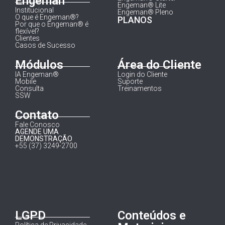
Engeman
Engeman® Lite
Institucional
Engeman® Pleno
O que é Engeman®?
PLANOS
Por que o Engeman® é
flexível?
Clientes
Casos de Sucesso
Módulos
Área do Cliente
IA Engeman®
Login do Cliente
Mobile
Suporte
Consulta
Treinamentos
SSW
Contato
Fale Conosco
AGENDE UMA
DEMONSTRAÇÃO
+55 (37) 3249-2700
LGPD
Conteúdos e