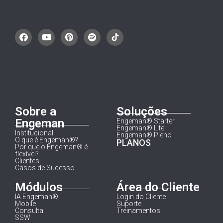
Sobre a
Soluções
Engeman
Engeman® Starter
Engeman® Lite
Institucional
Engeman® Pleno
O que é Engeman®?
PLANOS
Por que o Engeman® é
flexível?
Clientes
Casos de Sucesso
Módulos
Área do Cliente
IA Engeman®
Login do Cliente
Mobile
Suporte
Consulta
Treinamentos
SSW