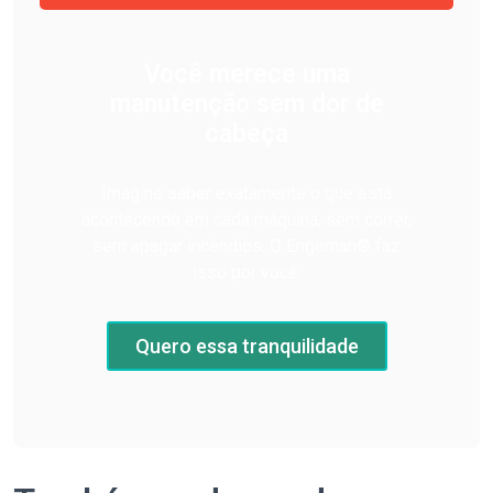
Você merece uma
manutenção sem dor de
cabeça
Imagine saber exatamente o que está
acontecendo em cada máquina, sem correr,
sem apagar incêndios. O Engeman® faz
isso por você.
Quero essa tranquilidade