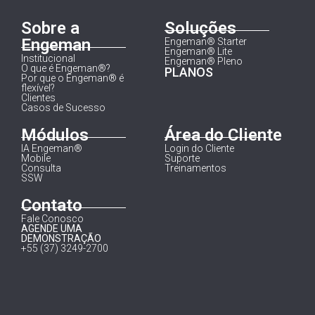
Sobre a
Soluções
Engeman
Engeman® Starter
Engeman® Lite
Institucional
Engeman® Pleno
O que é Engeman®?
PLANOS
Por que o Engeman® é
flexível?
Clientes
Casos de Sucesso
Módulos
Área do Cliente
IA Engeman®
Login do Cliente
Mobile
Suporte
Consulta
Treinamentos
SSW
Contato
Fale Conosco
AGENDE UMA
DEMONSTRAÇÃO
+55 (37) 3249-2700