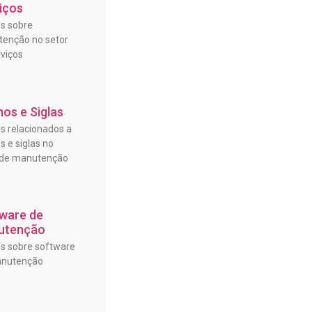
iços
os sobre
enção no setor
rviços
os e Siglas
os relacionados a
s e siglas no
 de manutenção
ware de
utenção
os sobre software
anutenção