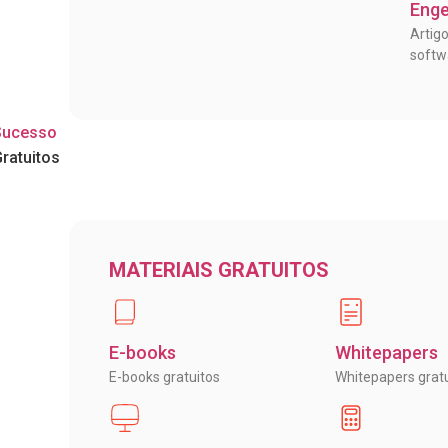
Eng
Artig
soft
Sucesso
Gratuitos
MATERIAIS GRATUITOS
E-books
Whitepapers
E-books gratuitos
Whitepapers gratu