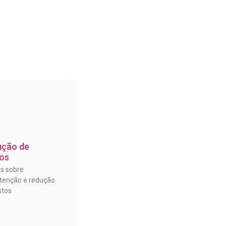
ução de
os
os sobre
enção e redução
stos