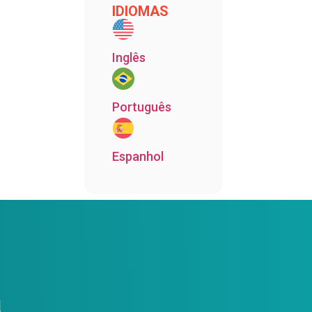
IDIOMAS
Inglês
Português
Espanhol
a