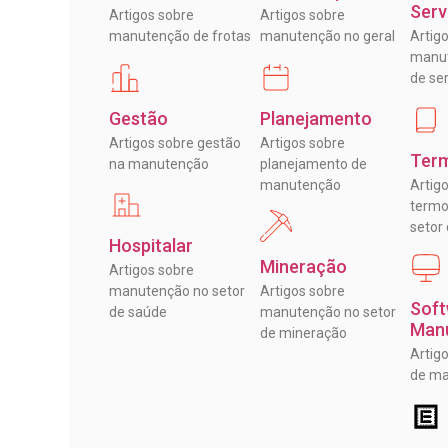
Serv
Artigos sobre
Artigos sobre
manutenção de frotas
manutenção no geral
Artig
manut
de se
Gestão
Planejamento
Artigos sobre gestão
Artigos sobre
Term
na manutenção
planejamento de
manutenção
Artig
termo
setor
Hospitalar
Mineração
Artigos sobre
manutenção no setor
Artigos sobre
Soft
de saúde
manutenção no setor
Man
de mineração
Artig
de m