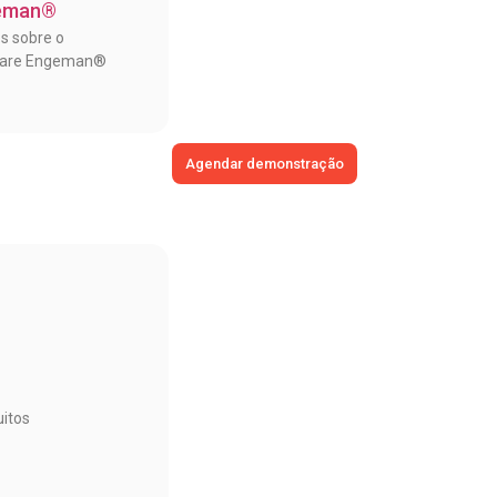
eman®
os sobre o
ware Engeman®
Agendar demonstração
itos