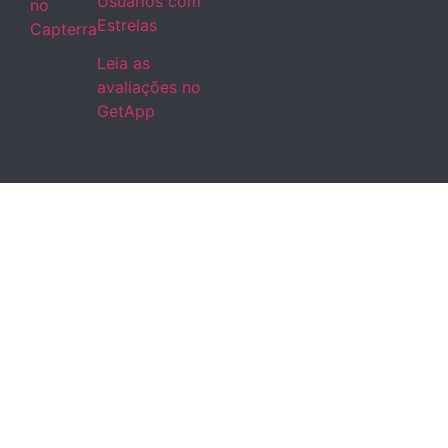
no
Capterra
Leia as
avaliações no
GetApp