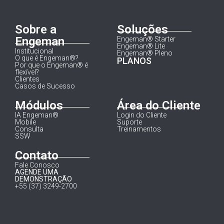
Sobre a
Soluções
Engeman
Engeman® Starter
Engeman® Lite
Institucional
Engeman® Pleno
O que é Engeman®?
PLANOS
Por que o Engeman® é
flexível?
Clientes
Casos de Sucesso
Módulos
Área do Cliente
IA Engeman®
Login do Cliente
Mobile
Suporte
Consulta
Treinamentos
SSW
Contato
Fale Conosco
AGENDE UMA
DEMONSTRAÇÃO
+55 (37) 3249-2700