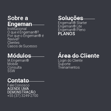
Sobre a
Soluções
Engeman
Engeman® Starter
Engeman® Lite
Institucional
Engeman® Pleno
O que é Engeman®?
PLANOS
Por que o Engeman® é
flexível?
Clientes
Casos de Sucesso
Módulos
Área do Cliente
IA Engeman®
Login do Cliente
Mobile
Suporte
Consulta
Treinamentos
SSW
Contato
Fale Conosco
AGENDE UMA
DEMONSTRAÇÃO
+55 (37) 3249-2700