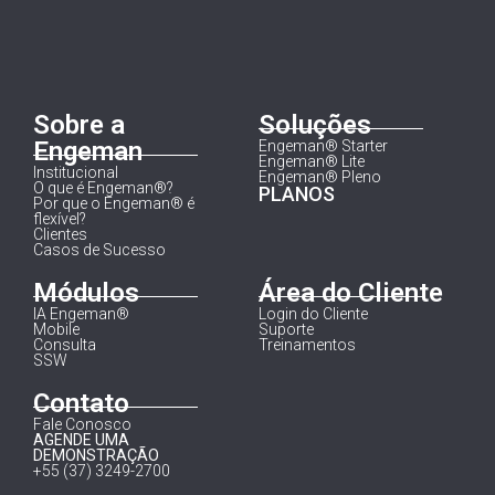
Sobre a
Soluções
Engeman
Engeman® Starter
Engeman® Lite
Institucional
Engeman® Pleno
O que é Engeman®?
PLANOS
Por que o Engeman® é
flexível?
Clientes
Casos de Sucesso
Módulos
Área do Cliente
IA Engeman®
Login do Cliente
Mobile
Suporte
Consulta
Treinamentos
SSW
Contato
Fale Conosco
AGENDE UMA
DEMONSTRAÇÃO
+55 (37) 3249-2700