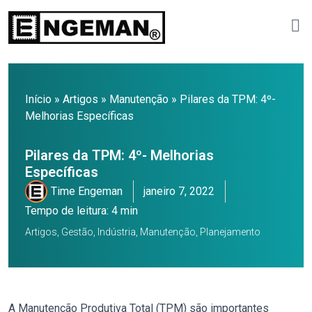
Início
»
Artigos
»
Manutenção
»
Pilares da TPM: 4º-
Melhorias Específicas
Pilares da TPM: 4º- Melhorias
Específicas
Time Engeman
janeiro 7, 2022
Tempo de leitura: 4 min
Artigos
,
Gestão
,
Indústria
,
Manutenção
,
Planejamento
A Manutenção Produtiva Total (TPM) são importantes