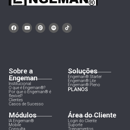
Sobre a
Soluções
Engeman
Engeman® Starter
Engeman® Lite
Institucional
Engeman® Pleno
O que é Engeman®?
PLANOS
Por que o Engeman® é
flexível?
Clientes
Casos de Sucesso
Módulos
Área do Cliente
IA Engeman®
Login do Cliente
Mobile
Suporte
Consulta
Treinamentos