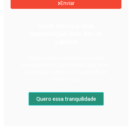
Enviar
Você merece uma
manutenção sem dor de
cabeça
Imagine saber exatamente o que está
acontecendo em cada máquina, sem correr,
sem apagar incêndios. O Engeman® faz
isso por você.
Quero essa tranquilidade